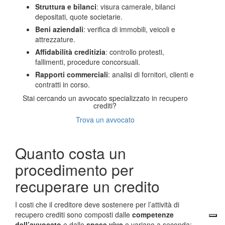
Struttura e bilanci
: visura camerale, bilanci
depositati, quote societarie.
Beni aziendali
: verifica di immobili, veicoli e
attrezzature.
Affidabilità creditizia
: controllo protesti,
fallimenti, procedure concorsuali.
Rapporti commerciali
: analisi di fornitori, clienti e
contratti in corso.
Stai cercando un avvocato specializzato in recupero
crediti?
Trova un avvocato
Quanto costa un
procedimento per
recuperare un credito
I costi che il creditore deve sostenere per l’attività di
recupero crediti sono composti dalle
competenze
dell’avvocato
e dalle
spese vive
e variano a seconda: